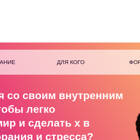
АНИЕ
ДЛЯ КОГО
ФО
я
со своим внутренним
тобы легко
мир и
сделать х в
рания и стресса?