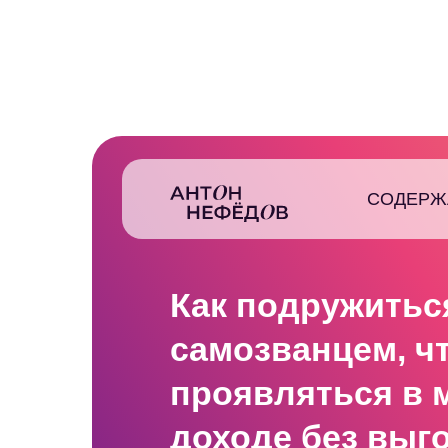
СОДЕРЖ
Как подружитьс
самозванцем, ч
проявляться
в 
доходе
без выго