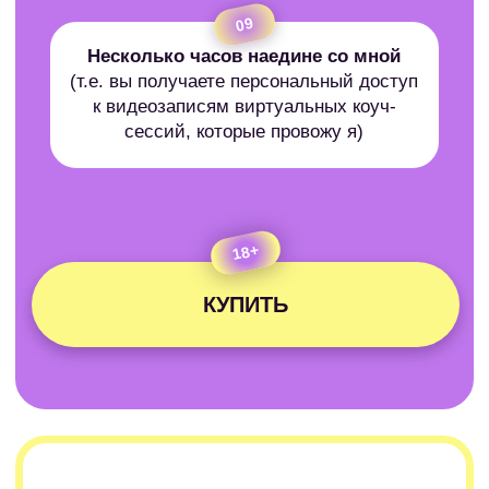
Публичная оферта
Политика обработки персональных
данных
ИП Нефедов Антон Юрьевич
ИНН 772785211628
ОГРНИП 318774600349845
info@tonynadrakone.ru