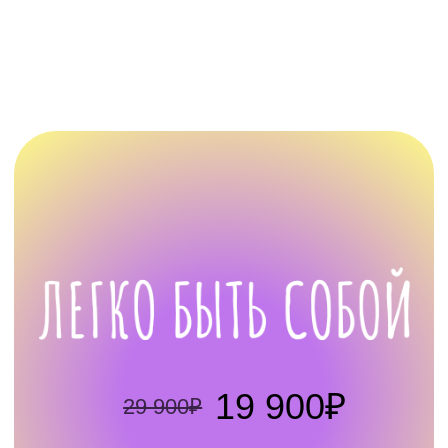
18+
КУПИТЬ В РАССРОЧКУ
КТО ТАКОЙ
АНТОН НЕФЁДОВ?
Я — коуч, психолог, эксперт по
самореализации. Со мной взрослые люди
легко и играючи отвечают на вопрос «кто я и
какой мой путь» через коуч-игры, МАК-карты
и книги
Автор трансформационных игр-бестселлеров:
МОЖНО, ЛЬЗЯ, ПРОСТО, Путь Героя, Путь