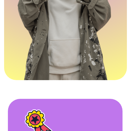
Многие давно ждут личный
коучинг со мной – я для вас
его записал
КОУЧ-КВЕСТ — это набор
виртуальных коуч-сессий со
мной в формате видео-квеста.
Иммерсивное видео-
путешествие из 9 этапов,
которое начинается с вашего
запроса и заканчивается
выходом в ваш личный
масштаб
И мы пойдем в это