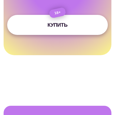
Героини, Путь Антигероя, Путь Дракона,
Путешествие эксперта, Продажи без продаж,
РИШ
Автор идеи сборника-бестселлера
«Зоопарк
в твоей голове»
, который писали 23 топовых
эксперта. Среди них Татьяна Мужицкая,
Михаил Лабковский, Ольга Примаченко,
Артем Толоконин и другие крутые соавторы
Соавтор
колоды-бестселлера «Знаки
Вселенной»
Автор
книги «Право быть совой»
Провел
сотни тренингов
по самореализации
и профориентации. В том числе и для
крупнейших компаний России
В нашем сообществе Мастеров
более 1000
человек