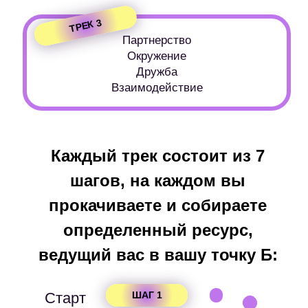
Что вы получаете:
01
Все материалы
СРАЗУ
в записи
02
2 ресурсные настройки
в записи –
ЗБС и ПОХ
03
9 этапов
коучингового квеста