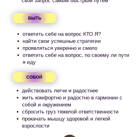
ТРЕКА – три долгосрочных
коучинговых сета, в каждый
из которых вы заходите со
своим запросом, который мы
сформулируем вместе:
ТРЕК 1
Энергия
Настроение
Состояние
Драйв и кайф
ТРЕК 2
Деньги
Бизнес
Экспертность
Самореализация
ТРЕК 3
Партнерство
Окружение