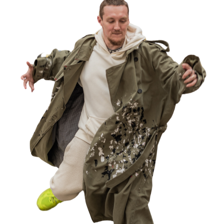
Дружба
Взаимодействие
Каждый трек состоит из 7
шагов, на каждом вы
прокачиваете и собираете
определенный ресурс,
ведущий вас в вашу точку Б:
Старт
ШАГ 1
В каждом шаге:
- Видео с описанием этапа
- Видео с интерактивным
заданием
- Ресурсные поддерживающие
бонусы (мои личные
рекомендации книг, фильмов и
тд)