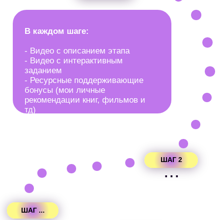
04
Персональный трекер
на
платформе
05
Ресурсные
доп. материалы
к
каждому этапу
06
Три трека –
три квеста в одном
07
Доступ
3 месяца
08
Можно проходить несколько раз
09
Несколько часов наедине со мной
(т.е. вы получаете персональный доступ