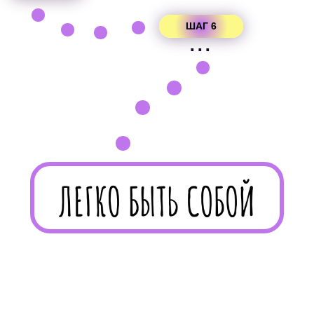
к видеозаписям виртуальных коуч-
сессий, которые провожу я)
18+
КУПИТЬ
Неудобно оплатить сразу?
Можно попробовать взять в
рассрочку без переплат
Вы можете взять рассрочку на 3,
4, 6, или 10 равных частей.
При этом первый взнос будет
только через месяц!
Возможно только для граждан
России старше 18 лет