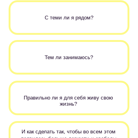
свой запрос самым быстрым путем
БЫТЬ
ответить себе на вопрос КТО Я?
найти свои успешные стратегии
проявляться уверенно и смело
ответить себе на вопрос, по своему ли пути
я иду
СОБОЙ
действовать легче и радостнее
жить комфортно и радостно в гармонии с
собой и окружением
сбросить груз тяжелой ответственности
прокачать мышцу здоровой и легкой
взрослости