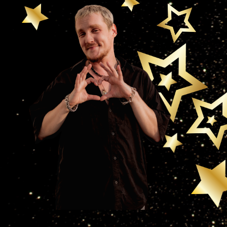
Публичная оферта
Политика обработки персональных
данных
ИП Нефедов Антон Юрьевич
ИНН 772785211628
ОГРНИП 318774600349845